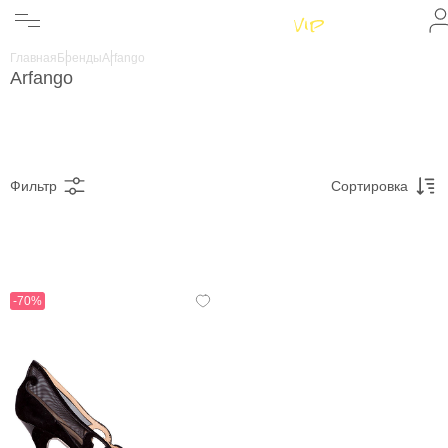
Женщинам
Мужчинам
Главная
Бренды
Arfango
Бренды
Arfango
Информация
Магазины
Фильтр
Сортировка
-70%