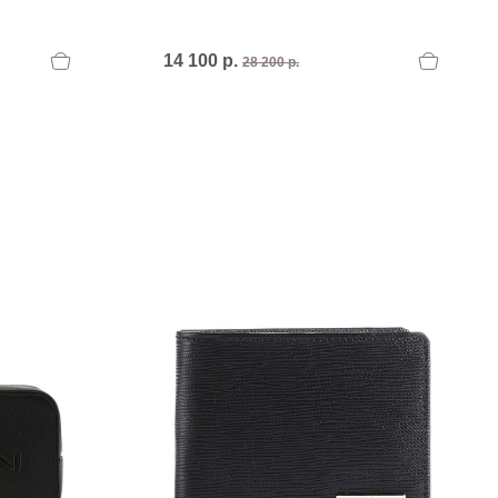
PERTINI FLATS
Philippe Model
POLICE
14 100 р.
28 200 р.
POLLINI
POLLINI.
PREMIATA
Premiata I
PREMIATA.
U
UNISA
UNISA.