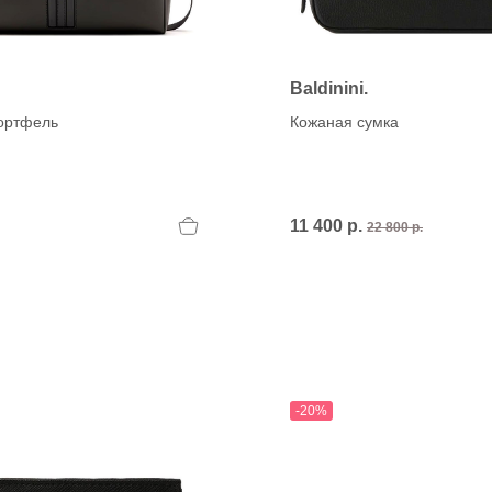
Baldinini.
ортфель
Кожаная сумка
11 400 р.
22 800 р.
-20%