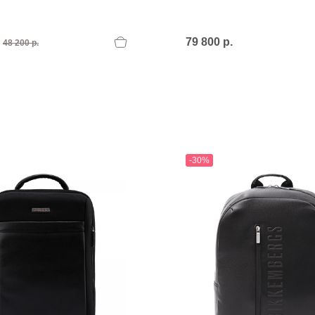
.
79 800 р.
48 200 р.
-30%