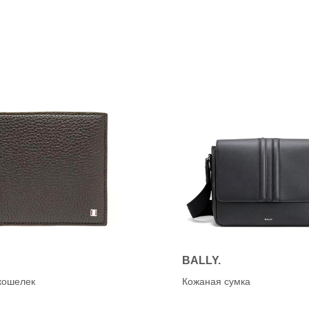
K
anet
KANNA (CAPICCIO)
Karen Lipps (ELENA)
OG
KENNEL&SCHMENGE
chardo
e
O
a
OA NON-FASHION (Loaf
ON
BALLY.
кошелек
Кожаная сумка