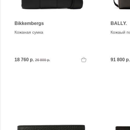
Verbenas
VIC MATIE
VIC MATIE.
Vicenza
Bikkembergs
BALLY.
VITTORIA MENGONI
Кожаная сумка
Кожаый п
VOILE BLANCHE
18 760 р.
91 800 р.
26 800 р.