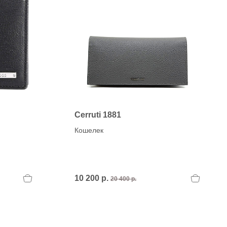
H
OLA)
H.D.S.N (Baracco)
HALMANERA
HOGAN
HUGO.
Cerruti 1881
Кошелек
10 200 р.
20 400 р.