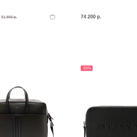
.
74 200 р.
51 800 р.
-50%
T
an
The Sandals Factory
NI
The Seller
ON
Thierry Rabotin
TIFFI
ON
TORY BURCH
Weitzman
Tosca blu Studio
#
№21