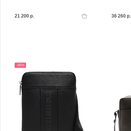
MARIO FERRETTI
Menghi Shoes
MISS UNIQUE
21 200 р.
36 260 р
MORESCHI
Mosaic
MOT-CLe
MOU
MSGM
My Grey
-30%
R
S
Renzi
Sebasti
Renzoni
SERAFI
REPO
STETS
Roberto Rossi
STKN
ROSSIMODA
STOKT
Rotta
Stuart 
V
Z
Valentino
Zenux
VALENTINO SHOES