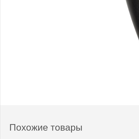
Похожие товары