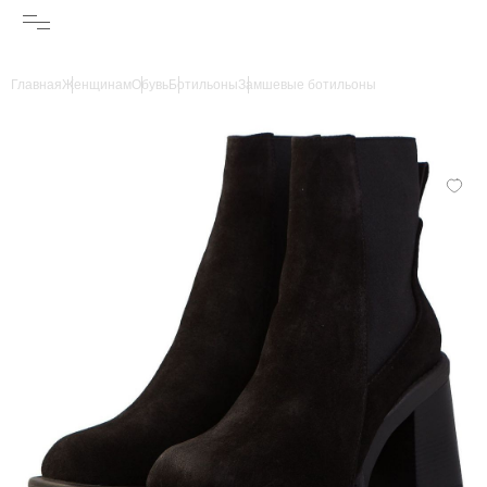
Главная
Женщинам
Обувь
Ботильоны
Замшевые ботильоны