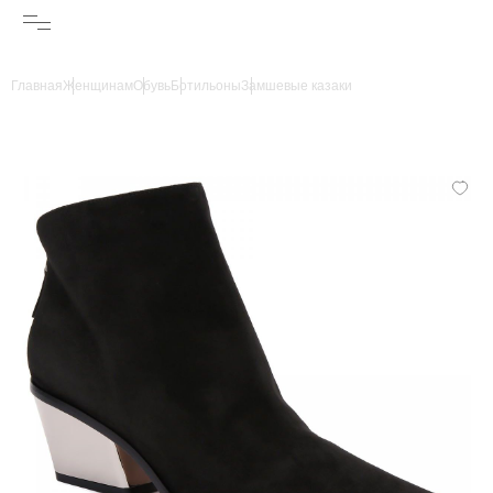
Главная
Женщинам
Обувь
Ботильоны
Замшевые казаки