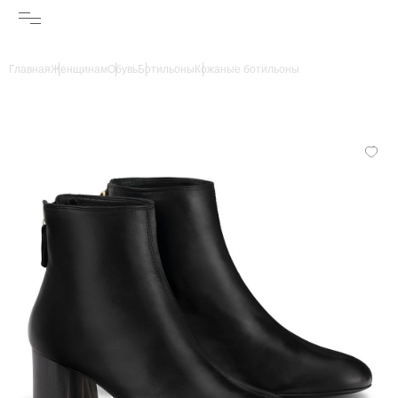
Главная
Женщинам
Обувь
Ботильоны
Кожаные ботильоны