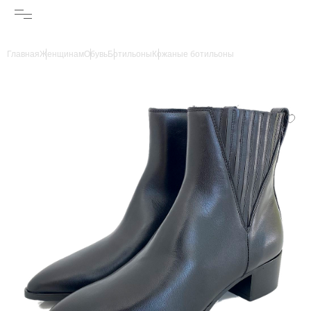
Главная
Женщинам
Обувь
Ботильоны
Кожаные ботильоны