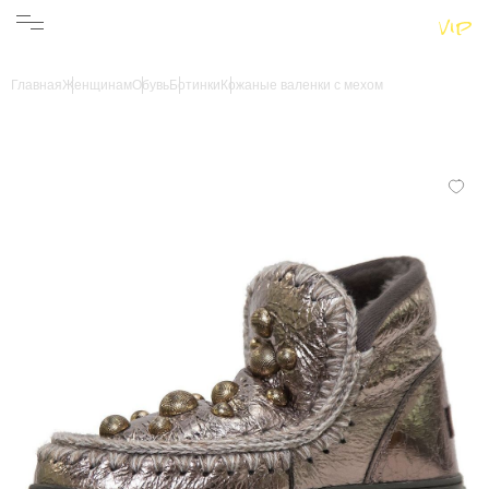
Женщинам
Мужчинам
Бренды
Главная
Женщинам
Обувь
Ботинки
Кожаные валенки с мехом
Информация
Магазины