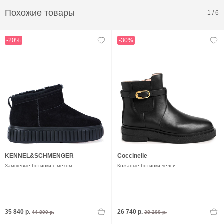
Похожие товары
1
/
6
-20%
-30%
KENNEL&SCHMENGER
Coccinelle
Замшевые ботинки с мехом
Кожаные ботинки-челси
35 840 р.
26 740 р.
44 800 р.
38 200 р.