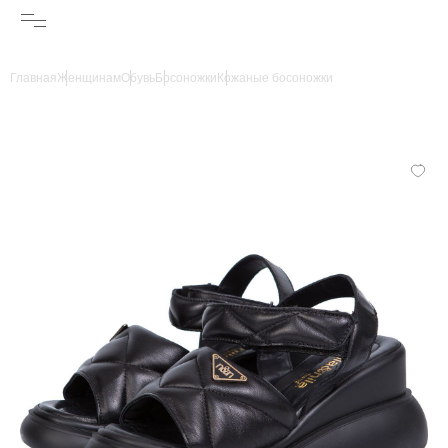
Главная
Женщинам
Обувь
Босоножки
Кожаные босоножки