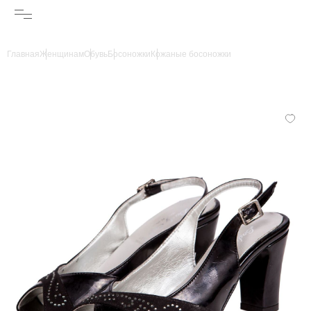
Главная
Женщинам
Обувь
Босоножки
Кожаные босоножки