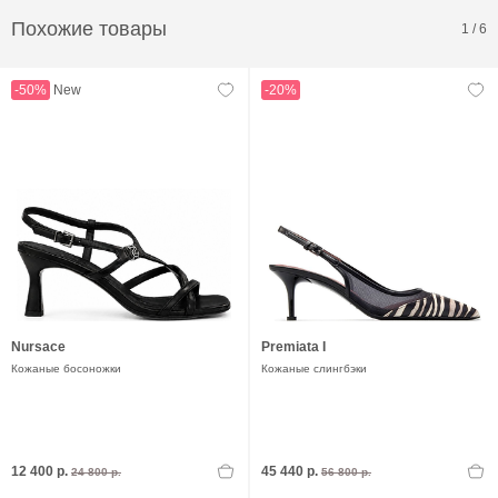
Похожие товары
1
/
6
-50%
New
-20%
Nursace
Premiata I
Кожаные босоножки
Кожаные слингбэки
12 400 р.
45 440 р.
24 800 р.
56 800 р.