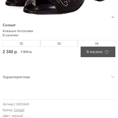
Comart
Кожаные босоножки
В наличии:
35
38
39
2 340 р.
7 800 р.
В корзину
Характеристики
Артикул: 06559л0
Бренд:
Comart
Цвет: черный