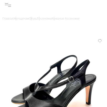
Главная
Женщинам
Обувь
Босоножки
Кожаные босоножки