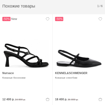
Похожие товары
1
/
6
-50%
New
-50%
Nursace
KENNEL&SCHMENGER
Кожаные босоножки
Кожаные слингбэки
12 400 р.
18 400 р.
24 800 р.
36 800 р.