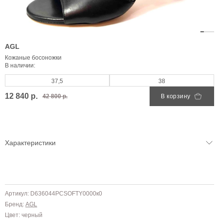
AGL
Кожаные босоножки
В наличии:
37,5
38
12 840 р.
42 800 р.
В корзину
Характеристики
Артикул: D636044PCSOFTY0000к0
Бренд:
AGL
Цвет: черный