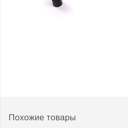
Похожие товары