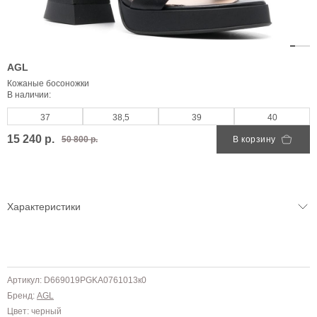
AGL
Кожаные босоножки
В наличии:
37
38,5
39
40
15 240 р.
50 800 р.
В корзину
Характеристики
Артикул: D669019PGKA0761013к0
Бренд:
AGL
Цвет: черный