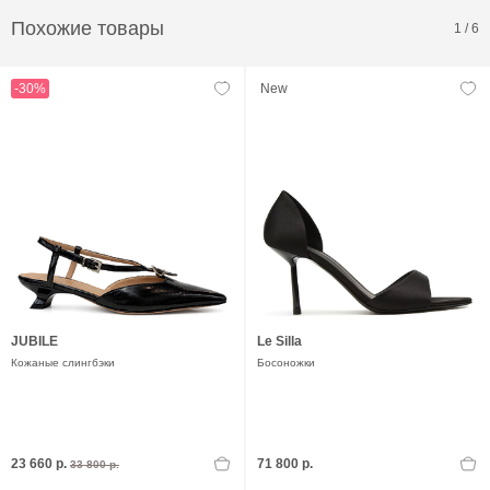
Похожие товары
1
/
6
-30%
New
JUBILE
Le Silla
Кожаные слингбэки
Босоножки
23 660 р.
71 800 р.
33 800 р.