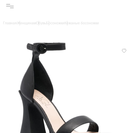
Главная
Женщинам
Обувь
Босоножки
Кожаные босоножки