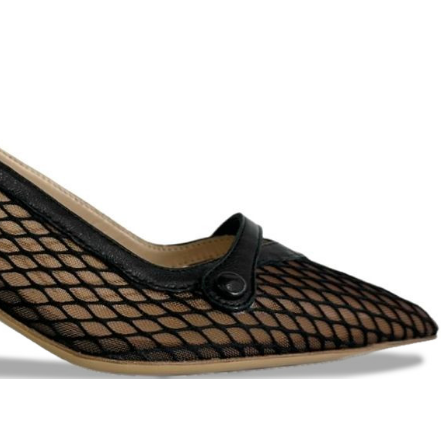
T
an
The Sandals Factory
NI
The Seller
ON
Thierry Rabotin
TIFFI
ON
TORY BURCH
Weitzman
Tosca blu Studio
#
№21