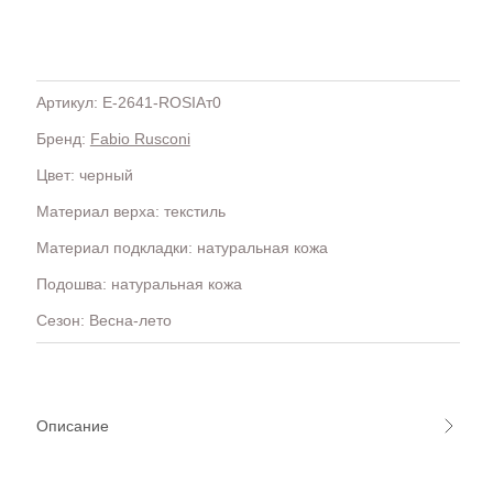
Артикул: E-2641-ROSIAт0
Бренд:
Fabio Rusconi
H
OLA)
H.D.S.N (Baracco)
Цвет: черный
HALMANERA
Материал верха: текстиль
HOGAN
HUGO.
Материал подкладки: натуральная кожа
Подошва: натуральная кожа
Сезон: Весна-лето
Описание