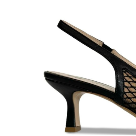
Blu Barr
BOSS.
BRECO
Brunate
Bruno P
E
F
E'CLAT
FABI
Edoardo Cincotti
Fabio R
EKP
FJOLLA
ELENA
Flogg
Emporio Armani
Fraas
Emporio Armani.
Fratelli 
Evaluna
Frau
FRAU F
FRAU 
Fru.it
Furla
FURLA.