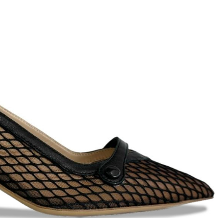
ett
S
remi
G
G.P.N. (GIAMPIERONIC
usconi
Ghibli
GIAMPAOLO VIOZZI
Gianni Chiarini
Giuseppe Zanotti
Rossetti
Gode
Grey Mer
X
VERONA