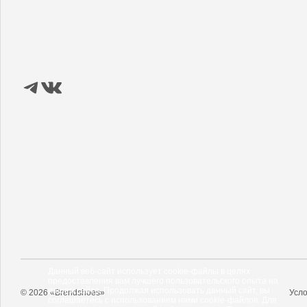
Данный веб-сайт использует cookie-файлы в целях
предоставления вам лучшего пользовательского опыта на
нашем сайте. Продолжая использовать данный сайт, вы
© 2026 «Brendshoes»
Усло
соглашаетесь с использованием нами cookie-файлов. Для