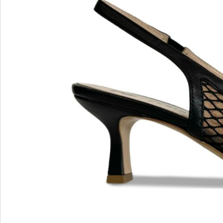
MARIO FERRETTI
Menghi Shoes
MISS UNIQUE
MORESCHI
Mosaic
MOT-CLe
MOU
MSGM
My Grey
R
S
Renzi
Sebasti
Renzoni
SERAFI
REPO
STETS
Roberto Rossi
STKN
ROSSIMODA
STOKT
Rotta
Stuart 
V
Z
Valentino
Zenux
VALENTINO SHOES