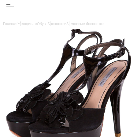
Главная
Женщинам
Обувь
Босоножки
Замшевые босоножки