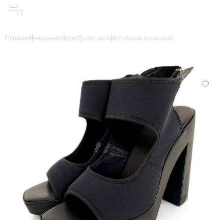
Главная
Женщинам
Обувь
Босоножки
Текстильные босоножки