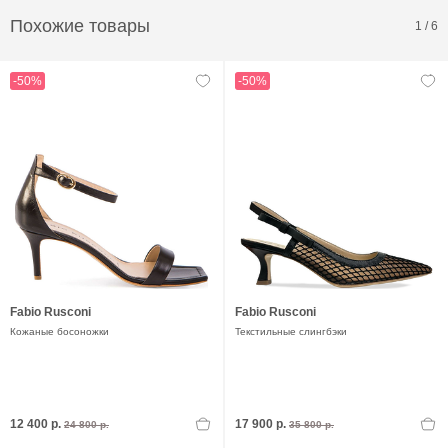
Похожие товары
1
/
6
-50%
-50%
Fabio Rusconi
Fabio Rusconi
Кожаные босоножки
Текстильные слингбэки
12 400 р.
17 900 р.
24 800 р.
35 800 р.