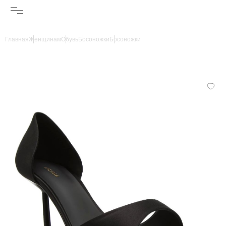
Главная
Женщинам
Обувь
Босоножки
Босоножки