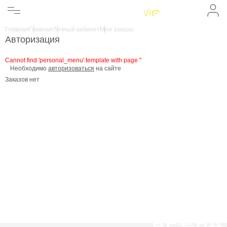
Женщинам
Мужчинам
Главная
Главная
Личный кабинет
Мои заказы
Бренды
Авторизация
Информация
Магазины
Cannot find 'personal_menu' template with page ''
Необходимо
авторизоваться
на сайте
Заказов нет