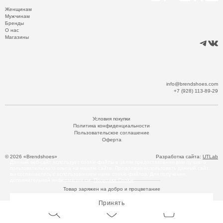
Женщинам
Мужчинам
Бренды
О нас
Магазины
info@brendshoes.com
+7 (928) 113-89-29
Условия покупки
Политика конфиденциальности
Пользовательское соглашение
Оферта
© 2026 «Brendshoes»
Разработка сайта:
UTLab
Данный веб-сайт использует cookie-файлы в целях предоставления вам лучшего
пользовательского опыта на нашем сайте. Продолжая использовать данный сайт,
вы соглашаетесь с использованием нами cookie-файлов. Для получения
дополнительной информации см.
Политика Cookie
.
Товар заряжен на добро и процветание
Принять