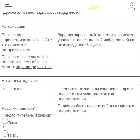
Главная
Главная
Личный кабинет
Подписка
Женщинам
Добавление адреса подписки
Мужчинам
Бренды
Авторизация
Информация
Магазины
Если вы уже
Зарегистрированный пользователь может
зарегистрированы на сайте,
управлять персональной информацией на
то вы можете
основе единого бюджета.
авторизоваться
.
Если вы еще не являетесь
пользователем сайта, вы
можете
зарегистрироваться
.
Настройки подписки
Ваш e-mail
*
После добавления или изменения адреса
подписки вам будет выслан код
подтверждения.
Подписка будет не активной до ввода кода
Рубрики подписки
*
подтверждения.
Предпочтительный формат
Текст
/
HTML