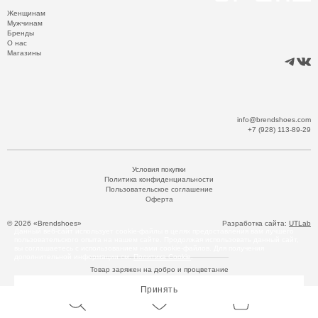
Женщинам
Мужчинам
Бренды
О нас
Магазины
info@brendshoes.com
+7 (928) 113-89-29
Условия покупки
Политика конфиденциальности
Пользовательское соглашение
Оферта
© 2026 «Brendshoes»
Разработка сайта:
UTLab
Данный веб-сайт использует cookie-файлы в целях предоставления вам лучшего
пользовательского опыта на нашем сайте. Продолжая использовать данный сайт,
вы соглашаетесь с использованием нами cookie-файлов. Для получения
дополнительной информации см.
Политика Cookie
.
Товар заряжен на добро и процветание
Принять