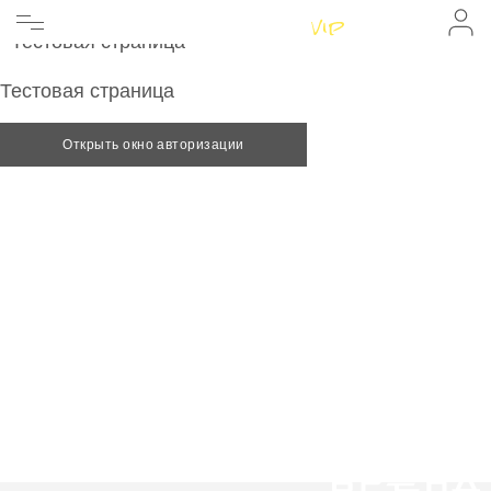
Главная
Главная
Женщинам
Тестовая страница
Мужчинам
Бренды
Тестовая страница
Информация
Магазины
Открыть окно авторизации