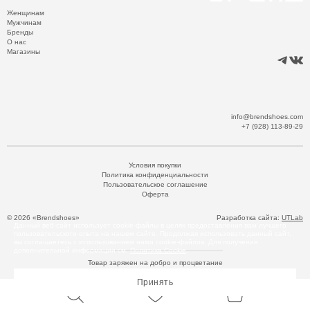
Женщинам
Мужчинам
Бренды
О нас
Магазины
info@brendshoes.com
+7 (928) 113-89-29
Условия покупки
Политика конфиденциальности
Пользовательское соглашение
Оферта
© 2026 «Brendshoes»
Разработка сайта:
UTLab
Данный веб-сайт использует cookie-файлы в целях предоставления вам лучшего
пользовательского опыта на нашем сайте. Продолжая использовать данный сайт,
вы соглашаетесь с использованием нами cookie-файлов. Для получения
дополнительной информации см.
Политика Cookie
.
Товар заряжен на добро и процветание
Принять