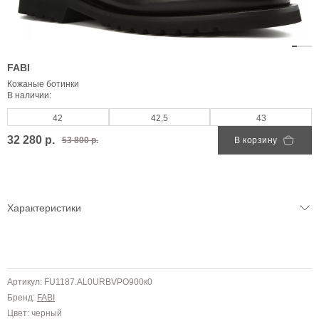
FABI
Кожаные ботинки
В наличии:
42
42,5
43
32 280 р.
53 800 р.
В корзину
Характеристики
Артикул: FU1187.AL0URBVPO900к0
Бренд:
FABI
Цвет: черный