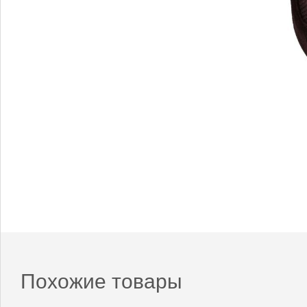
Похожие товары