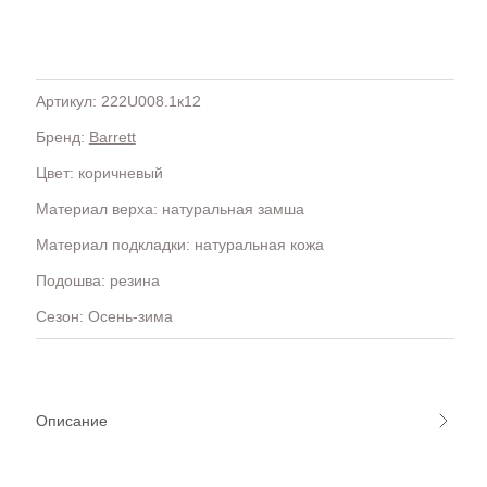
Артикул: 222U008.1к12
Бренд:
Barrett
H
OLA)
H.D.S.N (Baracco)
Цвет: коричневый
HALMANERA
Материал верха: натуральная замша
HOGAN
HUGO.
Материал подкладки: натуральная кожа
Подошва: резина
Сезон: Осень-зима
Описание