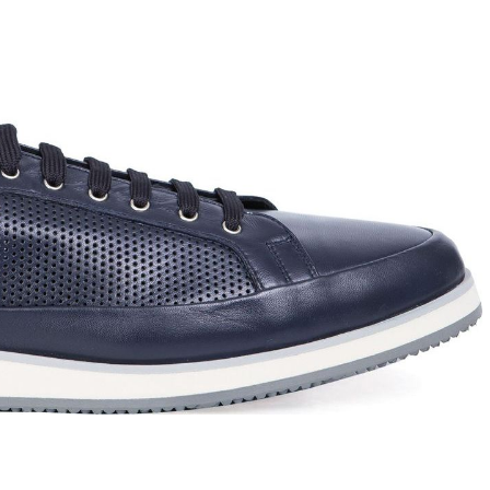
T
an
The Sandals Factory
NI
The Seller
ON
Thierry Rabotin
TIFFI
ON
TORY BURCH
Weitzman
Tosca blu Studio
#
№21