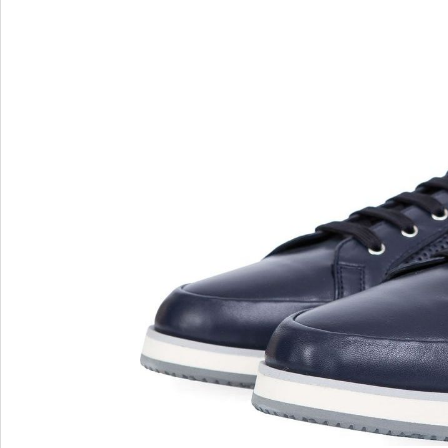
Blu Barr
BOSS.
BRECO
Brunate
Bruno P
E
F
E'CLAT
FABI
Edoardo Cincotti
Fabio R
EKP
FJOLLA
ELENA
Flogg
Emporio Armani
Fraas
Emporio Armani.
Fratelli 
Evaluna
Frau
FRAU F
FRAU 
Fru.it
Furla
FURLA.