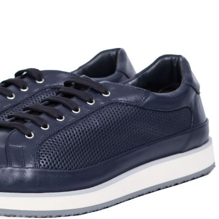
ett
S
remi
G
G.P.N. (GIAMPIERONIC
usconi
Ghibli
GIAMPAOLO VIOZZI
Gianni Chiarini
Giuseppe Zanotti
Rossetti
Gode
Grey Mer
X
VERONA