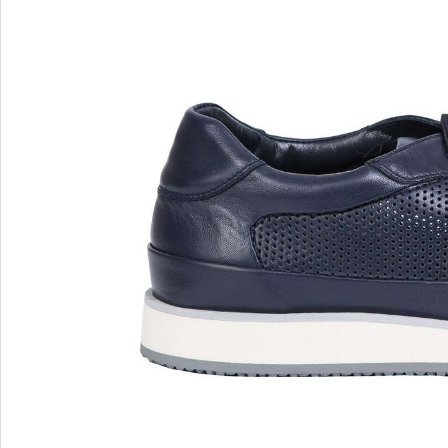
MARIO FERRETTI
Menghi Shoes
MISS UNIQUE
MORESCHI
Mosaic
MOT-CLe
MOU
MSGM
My Grey
R
S
Renzi
Sebasti
Renzoni
SERAFI
REPO
STETS
Roberto Rossi
STKN
ROSSIMODA
STOKT
Rotta
Stuart 
V
Z
Valentino
Zenux
VALENTINO SHOES