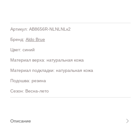
Артикул: AB8656R-NLNLNLк2
Бренд:
Aldo Brue
H
OLA)
H.D.S.N (Baracco)
Цвет: синий
HALMANERA
Материал верха: натуральная кожа
HOGAN
HUGO.
Материал подкладки: натуральная кожа
Подошва: резина
Сезон: Весна-лето
Описание