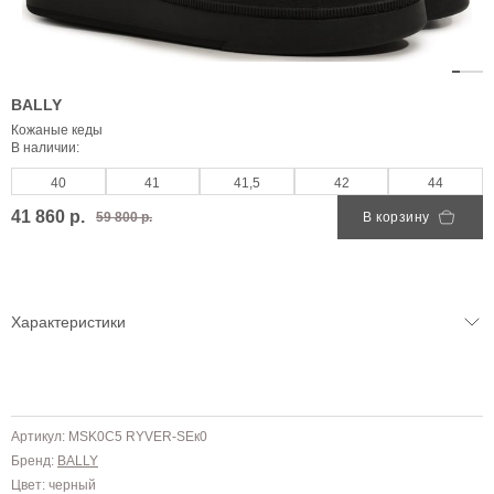
BALLY
Кожаные кеды
В наличии:
40
41
41,5
42
44
41 860 р.
59 800 р.
В корзину
Характеристики
Артикул: MSK0C5 RYVER-SEк0
Бренд:
BALLY
Цвет: черный