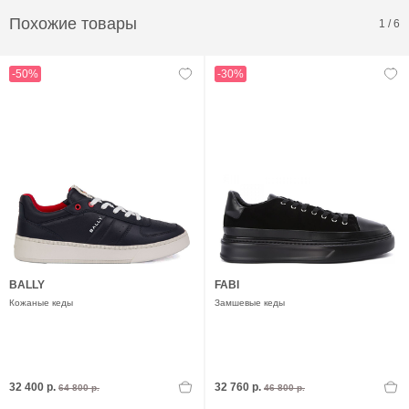
Похожие товары
1
/
6
-50%
-30%
BALLY
FABI
Кожаные кеды
Замшевые кеды
32 400 р.
32 760 р.
64 800 р.
46 800 р.