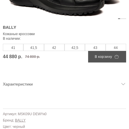
BALLY
Кожаные кроссовки
В наличии:
41
41,5
42
42,5
43
44
44 880 р.
74 800 р.
В корзину
Характеристики
Артикул: MSK09U DEWYк0
Бренд:
BALLY
Цвет: черный