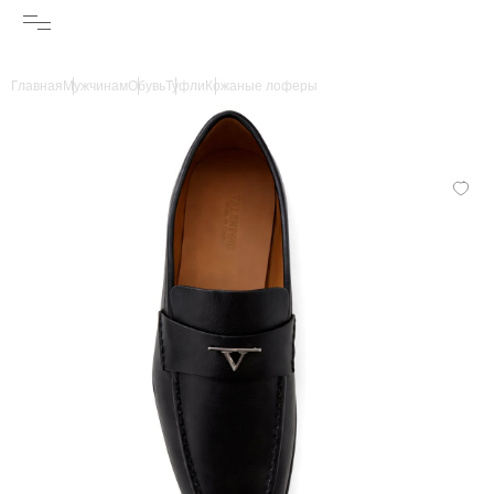
Главная
Мужчинам
Обувь
Туфли
Кожаные лоферы