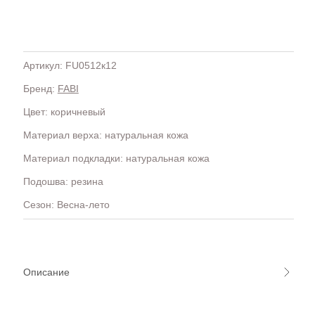
Артикул: FU0512к12
Бренд:
FABI
H
OLA)
H.D.S.N (Baracco)
Цвет: коричневый
HALMANERA
Материал верха: натуральная кожа
HOGAN
HUGO.
Материал подкладки: натуральная кожа
Подошва: резина
Сезон: Весна-лето
Описание