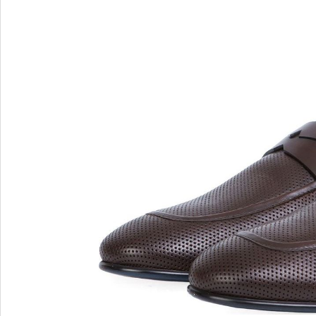
Blu Barr
BOSS.
BRECO
Brunate
Bruno P
E
F
E'CLAT
FABI
Edoardo Cincotti
Fabio R
EKP
FJOLLA
ELENA
Flogg
Emporio Armani
Fraas
Emporio Armani.
Fratelli 
Evaluna
Frau
FRAU F
FRAU 
Fru.it
Furla
FURLA.