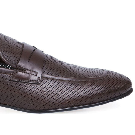
T
an
The Sandals Factory
NI
The Seller
ON
Thierry Rabotin
TIFFI
ON
TORY BURCH
Weitzman
Tosca blu Studio
#
№21