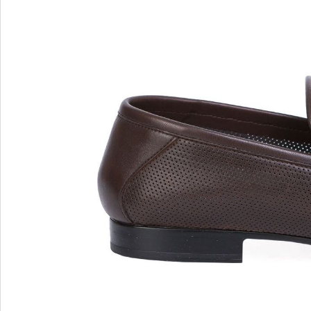
MARIO FERRETTI
Menghi Shoes
MISS UNIQUE
MORESCHI
Mosaic
MOT-CLe
MOU
MSGM
My Grey
R
S
Renzi
Sebasti
Renzoni
SERAFI
REPO
STETS
Roberto Rossi
STKN
ROSSIMODA
STOKT
Rotta
Stuart 
V
Z
Valentino
Zenux
VALENTINO SHOES