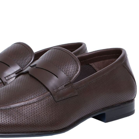
ett
S
remi
G
G.P.N. (GIAMPIERONIC
usconi
Ghibli
GIAMPAOLO VIOZZI
Gianni Chiarini
Giuseppe Zanotti
Rossetti
Gode
Grey Mer
X
VERONA