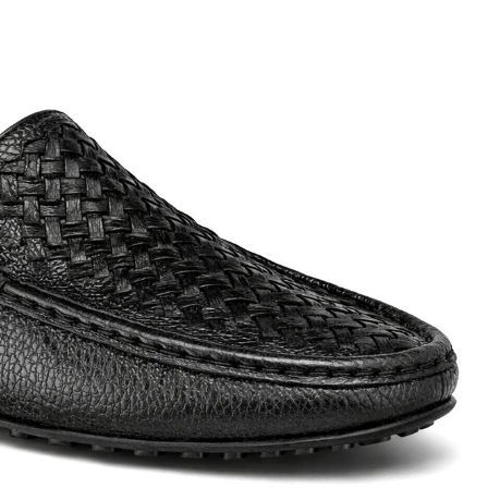
ett
S
remi
G
G.P.N. (GIAMPIERONIC
usconi
Ghibli
GIAMPAOLO VIOZZI
Gianni Chiarini
Giuseppe Zanotti
Rossetti
Gode
Grey Mer
X
VERONA