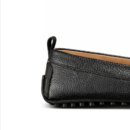
MARIO FERRETTI
Menghi Shoes
MISS UNIQUE
MORESCHI
Mosaic
MOT-CLe
MOU
MSGM
My Grey
R
S
Renzi
Sebasti
Renzoni
SERAFI
REPO
STETS
Roberto Rossi
STKN
ROSSIMODA
STOKT
Rotta
Stuart 
V
Z
Valentino
Zenux
VALENTINO SHOES