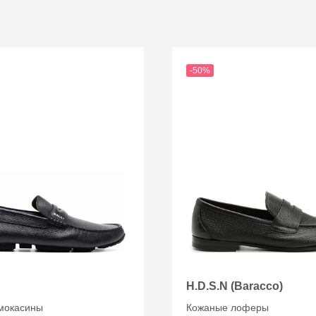
-50%
H.D.S.N (Baracco)
мокасины
Кожаные лоферы