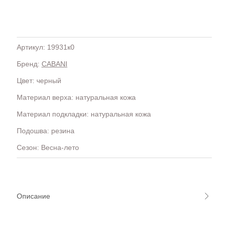
Артикул: 19931к0
Бренд:
CABANI
H
OLA)
H.D.S.N (Baracco)
Цвет: черный
HALMANERA
Материал верха: натуральная кожа
HOGAN
HUGO.
Материал подкладки: натуральная кожа
Подошва: резина
Сезон: Весна-лето
Описание