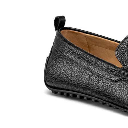
Blu Barr
BOSS.
BRECO
Brunate
Bruno P
E
F
E'CLAT
FABI
Edoardo Cincotti
Fabio R
EKP
FJOLLA
ELENA
Flogg
Emporio Armani
Fraas
Emporio Armani.
Fratelli 
Evaluna
Frau
FRAU F
FRAU 
Fru.it
Furla
FURLA.