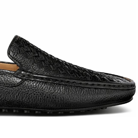
T
an
The Sandals Factory
NI
The Seller
ON
Thierry Rabotin
TIFFI
ON
TORY BURCH
Weitzman
Tosca blu Studio
#
№21