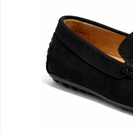
Blu Barr
BOSS.
BRECO
Brunate
Bruno P
E
F
E'CLAT
FABI
Edoardo Cincotti
Fabio R
EKP
FJOLLA
ELENA
Flogg
Emporio Armani
Fraas
Emporio Armani.
Fratelli 
Evaluna
Frau
FRAU F
FRAU 
Fru.it
Furla
FURLA.