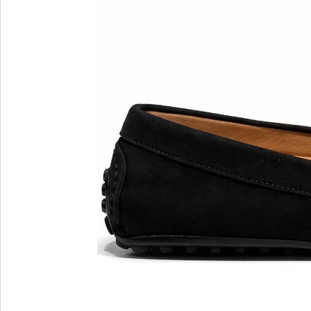
MARIO FERRETTI
Menghi Shoes
MISS UNIQUE
MORESCHI
Mosaic
MOT-CLe
MOU
MSGM
My Grey
R
S
Renzi
Sebasti
Renzoni
SERAFI
REPO
STETS
Roberto Rossi
STKN
ROSSIMODA
STOKT
Rotta
Stuart 
V
Z
Valentino
Zenux
VALENTINO SHOES