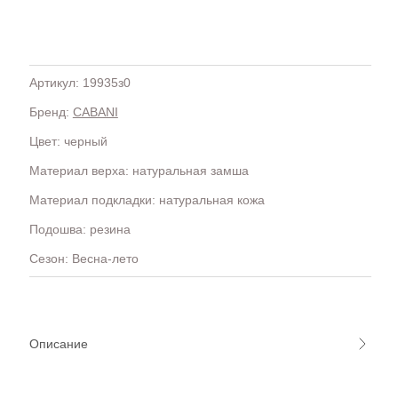
Артикул: 19935з0
Бренд:
CABANI
H
OLA)
H.D.S.N (Baracco)
Цвет: черный
HALMANERA
Материал верха: натуральная замша
HOGAN
HUGO.
Материал подкладки: натуральная кожа
Подошва: резина
Сезон: Весна-лето
Описание