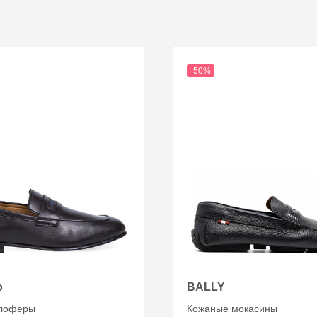
-50%
o
BALLY
лоферы
Кожаные мокасины