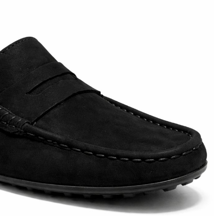
ett
S
remi
G
G.P.N. (GIAMPIERONIC
usconi
Ghibli
GIAMPAOLO VIOZZI
Gianni Chiarini
Giuseppe Zanotti
Rossetti
Gode
Grey Mer
X
VERONA