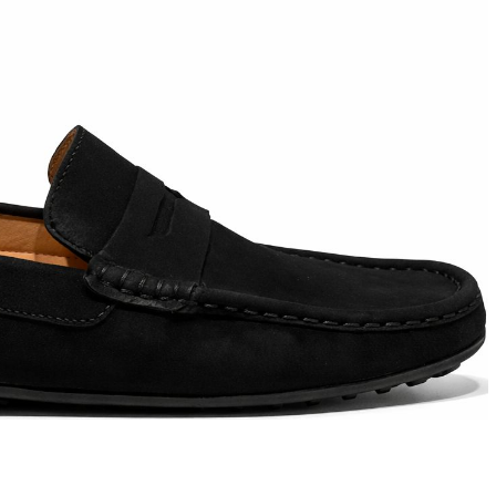
T
an
The Sandals Factory
NI
The Seller
ON
Thierry Rabotin
TIFFI
ON
TORY BURCH
Weitzman
Tosca blu Studio
#
№21