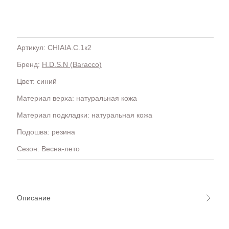
Артикул: CHIAIA.C.1к2
Бренд:
H.D.S.N (Baracco)
H
OLA)
H.D.S.N (Baracco)
Цвет: синий
HALMANERA
Материал верха: натуральная кожа
HOGAN
HUGO.
Материал подкладки: натуральная кожа
Подошва: резина
Сезон: Весна-лето
Описание