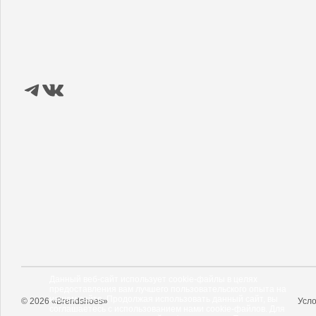
Данный веб-сайт использует cookie-файлы в целях
предоставления вам лучшего пользовательского опыта на
нашем сайте. Продолжая использовать данный сайт, вы
© 2026 «Brendshoes»
Усло
соглашаетесь с использованием нами cookie-файлов. Для