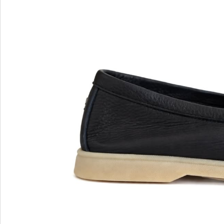
MARIO FERRETTI
Menghi Shoes
MISS UNIQUE
MORESCHI
Mosaic
MOT-CLe
MOU
MSGM
My Grey
R
S
Renzi
Sebasti
Renzoni
SERAFI
REPO
STETS
Roberto Rossi
STKN
ROSSIMODA
STOKT
Rotta
Stuart 
V
Z
Valentino
Zenux
VALENTINO SHOES