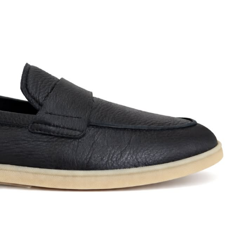
T
an
The Sandals Factory
NI
The Seller
ON
Thierry Rabotin
TIFFI
ON
TORY BURCH
Weitzman
Tosca blu Studio
#
№21