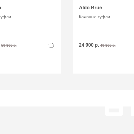
o
Aldo Brue
туфли
Кожаные туфли
.
24 900 р.
59 800 р.
49 800 р.