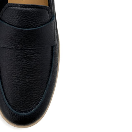
ett
S
remi
G
G.P.N. (GIAMPIERONIC
usconi
Ghibli
GIAMPAOLO VIOZZI
Gianni Chiarini
Giuseppe Zanotti
Rossetti
Gode
Grey Mer
X
VERONA