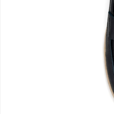
Blu Barr
BOSS.
BRECO
Brunate
Bruno P
E
F
E'CLAT
FABI
Edoardo Cincotti
Fabio R
EKP
FJOLLA
ELENA
Flogg
Emporio Armani
Fraas
Emporio Armani.
Fratelli 
Evaluna
Frau
FRAU F
FRAU 
Fru.it
Furla
FURLA.