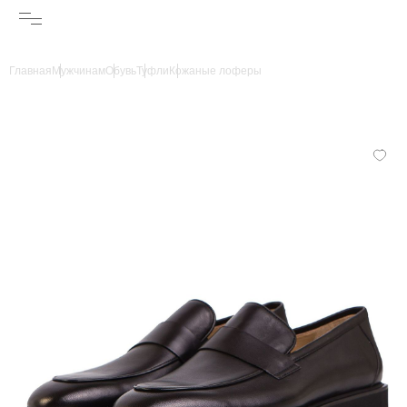
Главная
Мужчинам
Обувь
Туфли
Кожаные лоферы