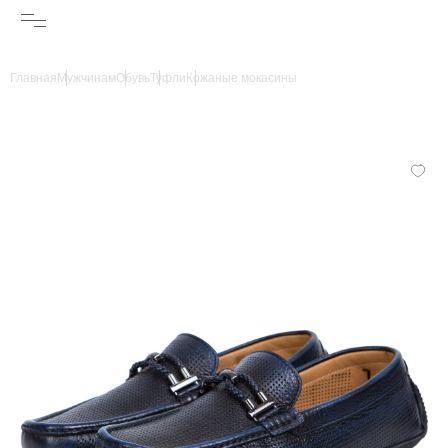
Главная
Мужчинам
Обувь
Туфли
Кожаные мокасины