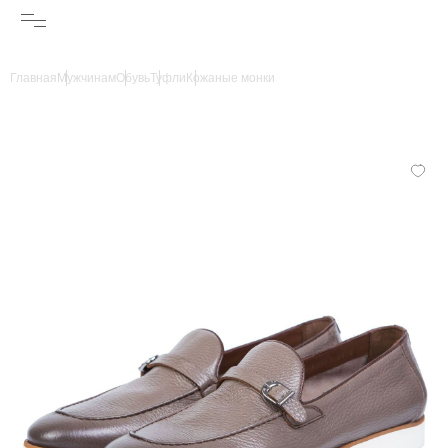
Главная
Мужчинам
Обувь
Туфли
Кожаные монки