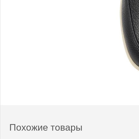
Похожие товары