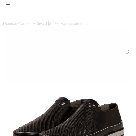
Главная
Мужчинам
Обувь
Туфли
Кожаные слипоны