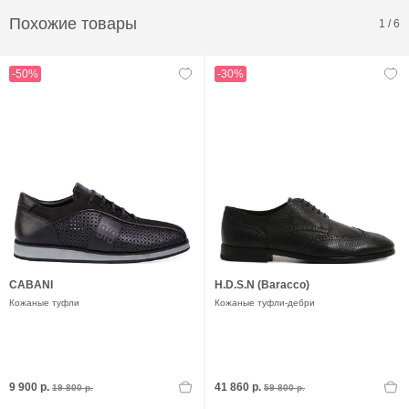
Похожие товары
1
/
6
-50%
-30%
CABANI
H.D.S.N (Baracco)
Кожаные туфли
Кожаные туфли-дебри
9 900 р.
41 860 р.
19 800 р.
59 800 р.