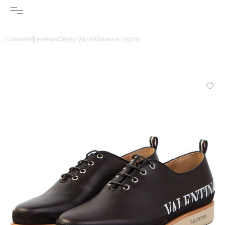
Главная
Мужчинам
Обувь
Туфли
Кожаные туфли