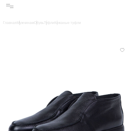
Главная
Мужчинам
Обувь
Туфли
Кожаные туфли