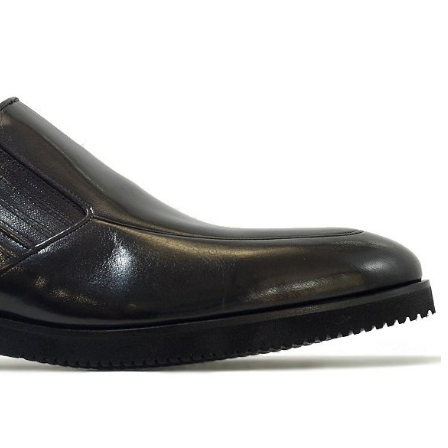
T
an
The Sandals Factory
NI
The Seller
ON
Thierry Rabotin
TIFFI
ON
TORY BURCH
Weitzman
Tosca blu Studio
#
№21