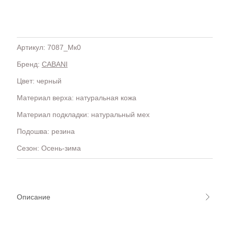
Артикул: 7087_Mк0
Бренд:
CABANI
H
OLA)
H.D.S.N (Baracco)
Цвет: черный
HALMANERA
Материал верха: натуральная кожа
HOGAN
HUGO.
Материал подкладки: натуральный мех
Подошва: резина
Сезон: Осень-зима
Описание