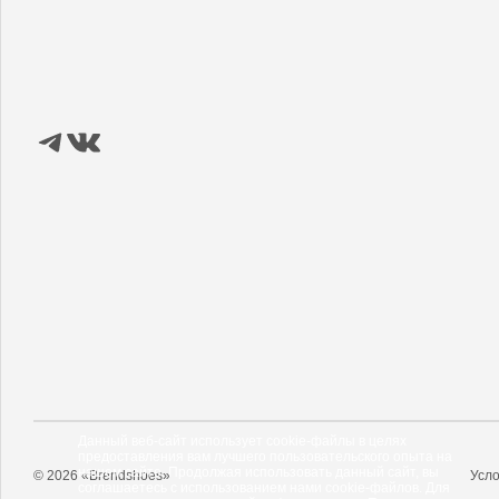
Данный веб-сайт использует cookie-файлы в целях
предоставления вам лучшего пользовательского опыта на
нашем сайте. Продолжая использовать данный сайт, вы
© 2026 «Brendshoes»
Усло
соглашаетесь с использованием нами cookie-файлов. Для