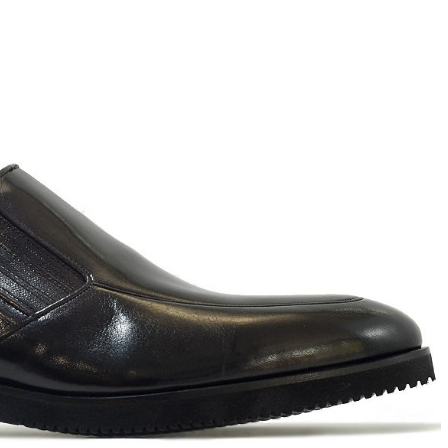
ett
S
remi
G
G.P.N. (GIAMPIERONIC
usconi
Ghibli
GIAMPAOLO VIOZZI
Gianni Chiarini
Giuseppe Zanotti
Rossetti
Gode
Grey Mer
X
VERONA