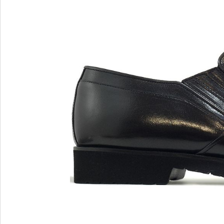
MARIO FERRETTI
Menghi Shoes
MISS UNIQUE
MORESCHI
Mosaic
MOT-CLe
MOU
MSGM
My Grey
R
S
Renzi
Sebasti
Renzoni
SERAFI
REPO
STETS
Roberto Rossi
STKN
ROSSIMODA
STOKT
Rotta
Stuart 
V
Z
Valentino
Zenux
VALENTINO SHOES