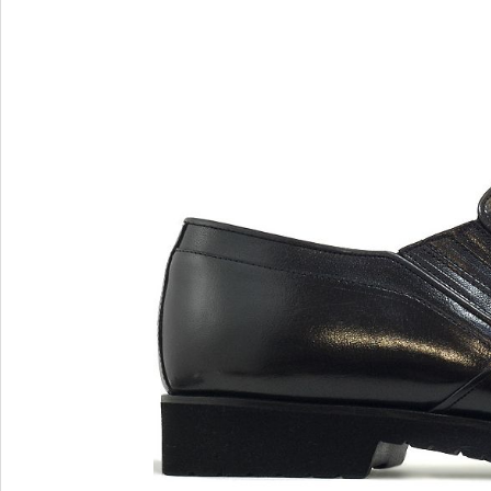
Blu Barr
BOSS.
BRECO
Brunate
Bruno P
E
F
E'CLAT
FABI
Edoardo Cincotti
Fabio R
EKP
FJOLLA
ELENA
Flogg
Emporio Armani
Fraas
Emporio Armani.
Fratelli 
Evaluna
Frau
FRAU F
FRAU 
Fru.it
Furla
FURLA.