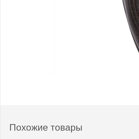
Похожие товары