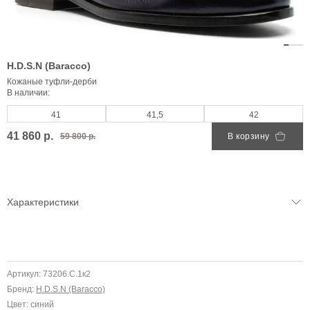
H.D.S.N (Baracco)
Кожаные туфли-дерби
В наличии:
41
41,5
42
41 860 р.
59 800 р.
В корзину
Характеристики
Артикул: 73206.C.1к2
Бренд:
H.D.S.N (Baracco)
Цвет: синий