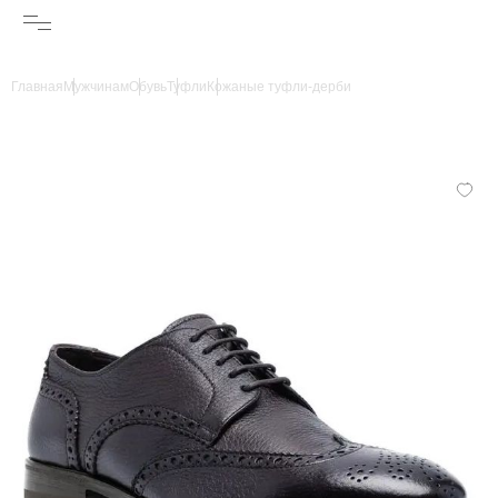
Главная
Мужчинам
Обувь
Туфли
Кожаные туфли-дерби