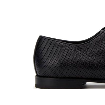
MARIO FERRETTI
Menghi Shoes
MISS UNIQUE
MORESCHI
Mosaic
MOT-CLe
MOU
MSGM
My Grey
R
S
Renzi
Sebasti
Renzoni
SERAFI
REPO
STETS
Roberto Rossi
STKN
ROSSIMODA
STOKT
Rotta
Stuart 
V
Z
Valentino
Zenux
VALENTINO SHOES