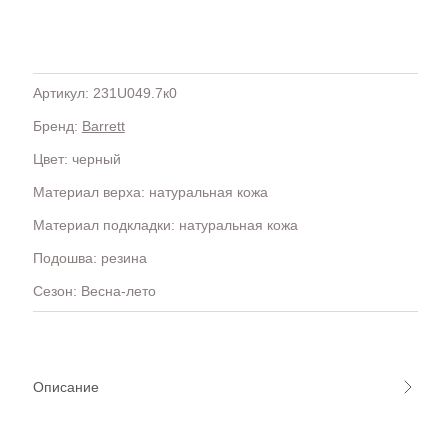
Артикул: 231U049.7к0
Бренд:
Barrett
H
OLA)
H.D.S.N (Baracco)
Цвет: черный
HALMANERA
Материал верха: натуральная кожа
HOGAN
HUGO.
Материал подкладки: натуральная кожа
Подошва: резина
Сезон: Весна-лето
Описание