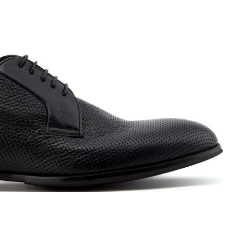
T
an
The Sandals Factory
NI
The Seller
ON
Thierry Rabotin
TIFFI
ON
TORY BURCH
Weitzman
Tosca blu Studio
#
№21