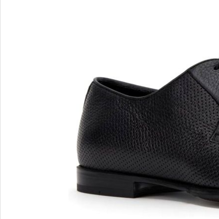
Blu Barr
BOSS.
BRECO
Brunate
Bruno P
E
F
E'CLAT
FABI
Edoardo Cincotti
Fabio R
EKP
FJOLLA
ELENA
Flogg
Emporio Armani
Fraas
Emporio Armani.
Fratelli 
Evaluna
Frau
FRAU F
FRAU 
Fru.it
Furla
FURLA.