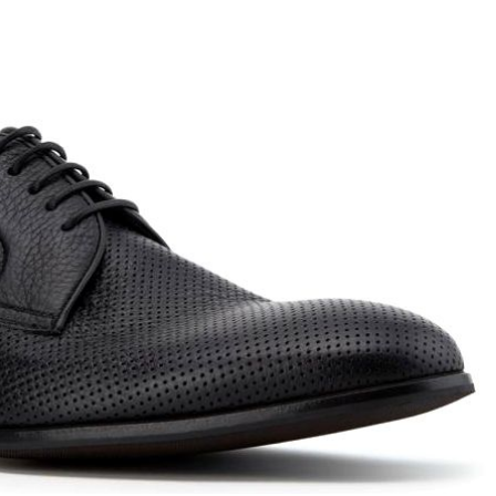
ett
S
remi
G
G.P.N. (GIAMPIERONIC
usconi
Ghibli
GIAMPAOLO VIOZZI
Gianni Chiarini
Giuseppe Zanotti
Rossetti
Gode
Grey Mer
X
VERONA