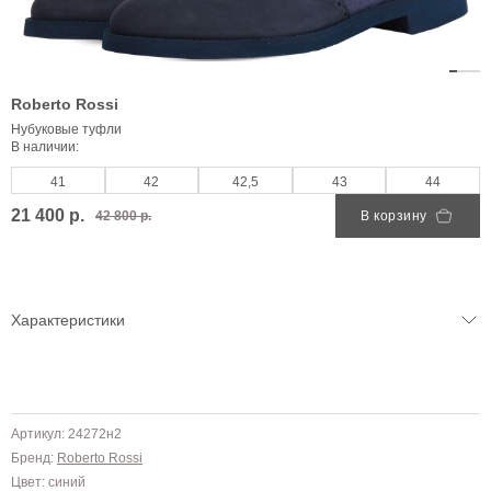
Roberto Rossi
Нубуковые туфли
В наличии:
41
42
42,5
43
44
21 400 р.
42 800 р.
В корзину
Характеристики
Артикул: 24272н2
Бренд:
Roberto Rossi
Цвет: синий