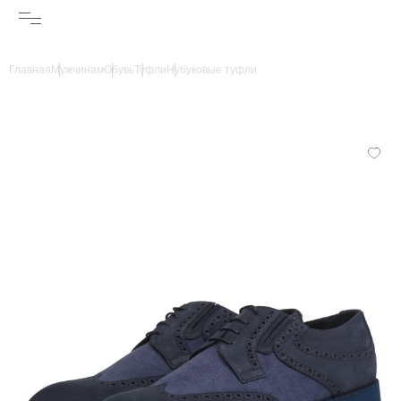
Главная
Мужчинам
Обувь
Туфли
Нубуковые туфли