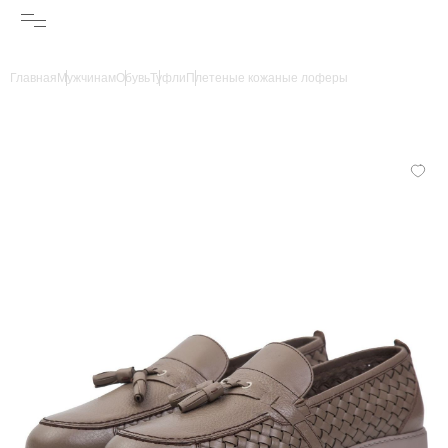
Главная
Мужчинам
Обувь
Туфли
Плетеные кожаные лоферы