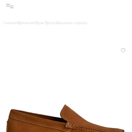
Главная
Мужчинам
Обувь
Туфли
Замшевые лоферы