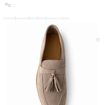
Главная
Мужчинам
Обувь
Туфли
Замшевые лоферы