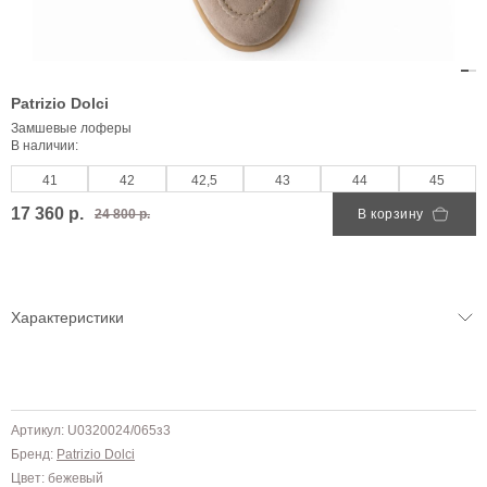
Patrizio Dolci
Замшевые лоферы
В наличии:
41
42
42,5
43
44
45
17 360 р.
24 800 р.
В корзину
Характеристики
Артикул: U0320024/065з3
Бренд:
Patrizio Dolci
Цвет: бежевый