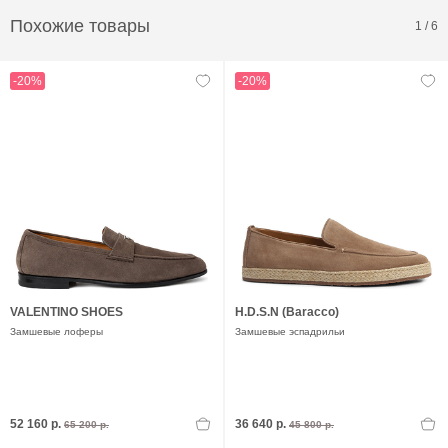
Похожие товары
1
/
6
-20%
-20%
VALENTINO SHOES
H.D.S.N (Baracco)
Замшевые лоферы
Замшевые эспадрильи
52 160 р.
36 640 р.
65 200 р.
45 800 р.