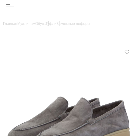
Главная
Мужчинам
Обувь
Туфли
Замшевые лоферы