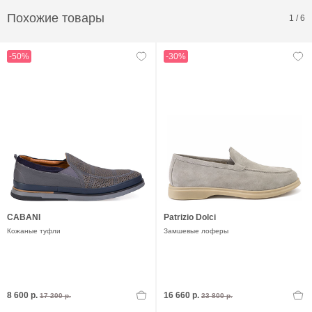
Похожие товары
1
/
6
-50%
-30%
CABANI
Patrizio Dolci
Кожаные туфли
Замшевые лоферы
8 600 р.
16 660 р.
17 200 р.
23 800 р.