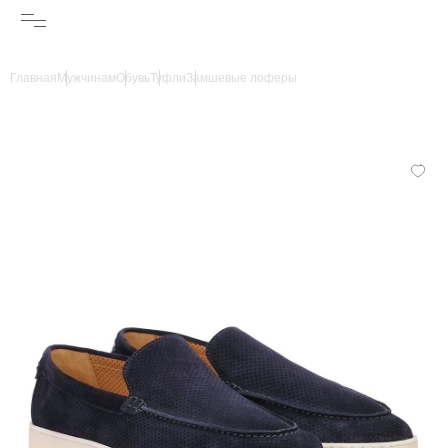
Главная
Мужчинам
Обувь
Туфли
Замшевые лоферы