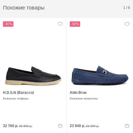
Похожие товары
1
/
6
-30%
-30%
H.D.S.N (Baracco)
Aldo Brue
Кожаные лоферы
Кожаные мокасины
32 760 р.
23 940 р.
46 800 р.
34 200 р.