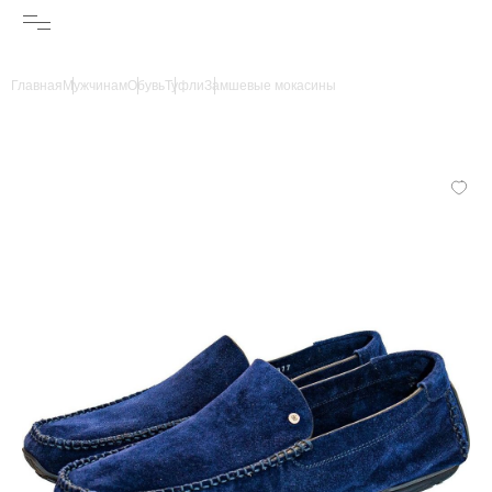
Главная
Мужчинам
Обувь
Туфли
Замшевые мокасины